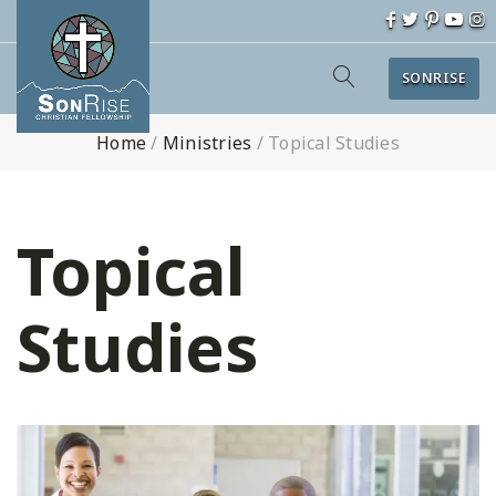
SONRISE
Home
/
Ministries
/
Topical Studies
Topical
Studies